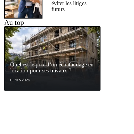
éviter les litiges
futurs
Au top
Quel est le prix d’un échafaudage en
location pour ses travaux ?
03/07/2026