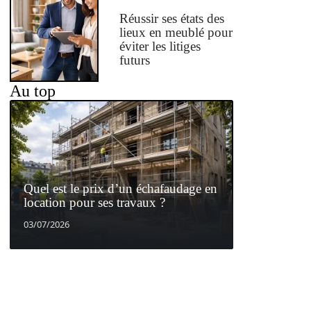
Réussir ses états des
lieux en meublé pour
éviter les litiges
futurs
Au top
Quel est le prix d’un échafaudage en
location pour ses travaux ?
03/07/2026