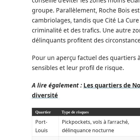
conseillé d’éviter les zones moins écla
groupe. Parallèlement, Roche Bois est
cambriolages, tandis que Cité La Cure a
criminalité et des trafics. Une autre zo
délinquants profitent des circonstance
Pour un aperçu factuel des quartiers à 
sensibles et leur profil de risque.
A lire également :
Les quartiers de No
diversité
Quartier
Type de risques
Port-
Pickpockets, vols à l’arraché,
Louis
délinquance nocturne