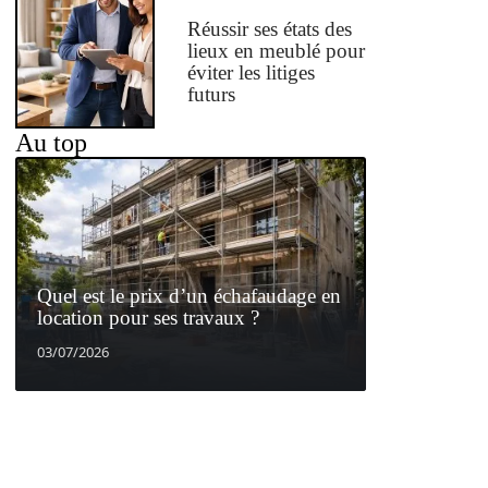
Réussir ses états des
lieux en meublé pour
éviter les litiges
futurs
Au top
Quel est le prix d’un échafaudage en
location pour ses travaux ?
03/07/2026